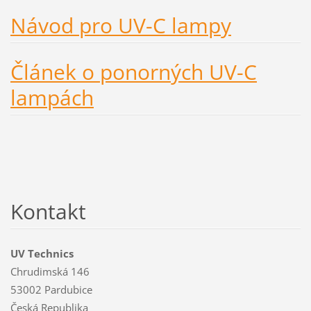
Návod pro UV-C lampy
Článek o ponorných UV-C
lampách
Kontakt
UV Technics
Chrudimská 146
53002 Pardubice
Česká Republika