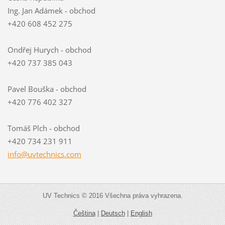
Ing. Jan Adámek - obchod
+420 608 452 275
Ondřej Hurych - obchod
+420 737 385 043
Pavel Bouška - obchod
+420 776 402 327
Tomáš Plch - obchod
+420 734 231 911
info@uvt
echnics.
com
UV Technics © 2016 Všechna práva vyhrazena.
Čeština
|
Deutsch
|
English