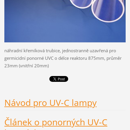
náhradní křemíková trubice, jednostranně uzavřená pro
germicidní ponorné UVC o délce reaktoru 875mm, průměr
23mm (vnitřní 20mm)
Návod pro UV-C lampy
Článek o ponorných UV-C