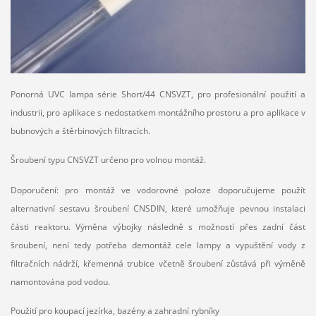
Ponorná UVC lampa série Short/44 CNSVZT, pro profesionální použití a
industrii, pro aplikace s nedostatkem montážního prostoru a pro aplikace v
bubnových a štěrbinových filtracích.
Šroubení typu CNSVZT určeno pro volnou montáž.
Doporučení: pro montáž ve vodorovné poloze doporučujeme použít
alternativní sestavu šroubení CNSDIN, které umožňuje pevnou instalaci
části reaktoru. Výměna výbojky následně s možností přes zadní část
šroubení, není tedy potřeba demontáž cele lampy a vypuštění vody z
filtračních nádrží, křemenná trubice včetně šroubení zůstává při výměně
namontována pod vodou.
Použití pro koupací jezírka, bazény a zahradní rybníky