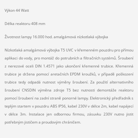
Výkon 44 Watt
Délka reaktoru 408 mm
Životnost lampy 16.000 hod. amalgámová nízkotlaká výbojka
Nízkotlaká amalgámová výbojka T5 UVC v křemenném pouzdru pro přímou
aplikaci do vody, pro montáž do potrubních a filtračních systémů. Šroubení
z nerezové oceli DIN 1.4571 jako ukončení křemenné trubice. Křemenná
trubice je držena pomocí aretačních EPDM kroužků, v případě poškození
trubice tedy odpadá nutnost výměny šroubení. Za použití alternativního
šroubení CNSDIN výměna zdroje T5 bez nutnosti demontáže reaktoru
pomocí šroubení na zadní straně ponorné lampy. Elektronický předřadník s
teplým startem v pouzdru ABS IP56, kabel 230V v délce 2m, kabel napájecí
v délce 3m. Instalace jen odbornou firmou, zásuvku 230V nutno jistit
potřebným jističem a proudovým chráničem.