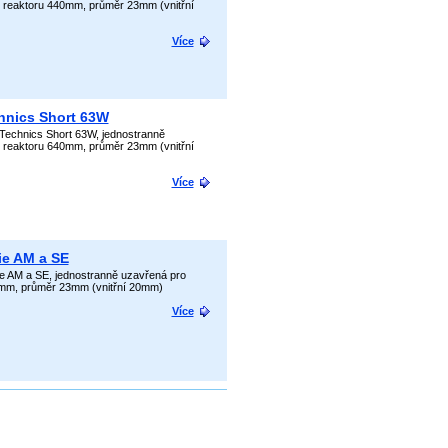
 reaktoru 440mm, průměr 23mm (vnitřní
Více
hnics Short 63W
Technics Short 63W, jednostranně
 reaktoru 640mm, průměr 23mm (vnitřní
Více
ie AM a SE
ie AM a SE, jednostranně uzavřená pro
5mm, průměr 23mm (vnitřní 20mm)
Více