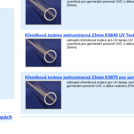
uzavřená pro germicidní ponorné UVC o délce
20mm)
Křemíková trubice jednostranná 23mm KS640 UV Tec
náhradní křemíková trubice pro UV lampu UV 
uzavřená pro germicidní ponorné UVC o délce
20mm)
Křemíková trubice jednostranná 23mm KS875 pro ser
náhradní křemíková trubice pro UV lampy ser
germicidní ponorné UVC o délce reaktoru 87
mpách