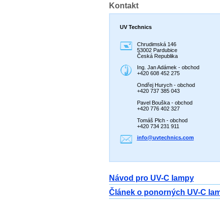
Kontakt
UV Technics
Chrudimská 146
53002 Pardubice
Česká Republika
Ing. Jan Adámek - obchod
+420 608 452 275
Ondřej Hurych - obchod
+420 737 385 043
Pavel Bouška - obchod
+420 776 402 327
Tomáš Plch - obchod
+420 734 231 911
info@uvt
echnics.
com
Návod pro UV-C lampy
Článek o ponorných UV-C la