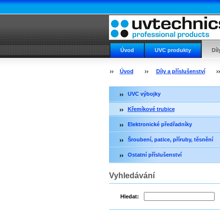
Úvod
UVC produkty
Díl
Příslušenství a náhradní díly
Úvod
Díly a příslušenství
UVC výbojky
Křemíkové trubice
Elektronické předřadníky
Šroubení, patice, příruby, těsnění
Ostatní příslušenství
Vyhledávání
Hledat: