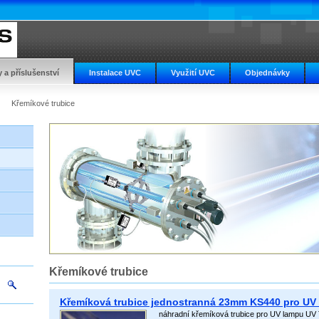
y a příslušenství
Instalace UVC
Využití UVC
Objednávky
Křemíkové trubice
Křemíkové trubice
Křemíková trubice jednostranná 23mm KS440 pro UV
náhradní křemíková trubice pro UV lampu UV 