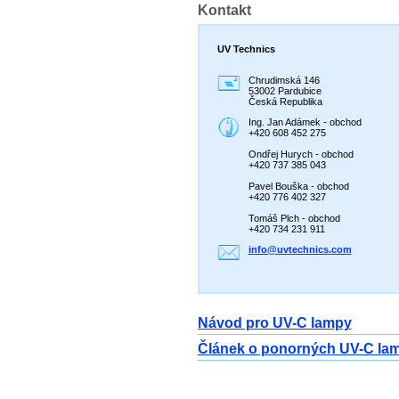
Kontakt
UV Technics
Chrudimská 146
53002 Pardubice
Česká Republika
Ing. Jan Adámek - obchod
+420 608 452 275
Ondřej Hurych - obchod
+420 737 385 043
Pavel Bouška - obchod
+420 776 402 327
Tomáš Plch - obchod
+420 734 231 911
info@uvt
echnics.
com
Návod pro UV-C lampy
Článek o ponorných UV-C la