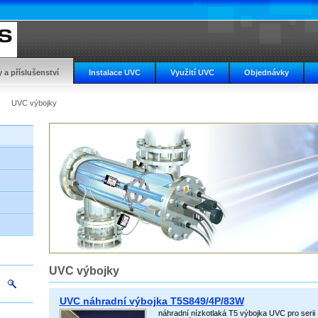
y a příslušenství
Instalace UVC
Využití UVC
Objednávky
UVC výbojky
UVC výbojky
UVC náhradní výbojka T5S849/4P/83W
náhradní nízkotlaká T5 výbojka UVC pro serii