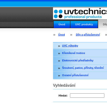
Úvod
UVC produkty
Díl
Příslušenství a náhradní díly
Úvod
Díly a příslušenství
UVC výbojky
Křemíkové trubice
Elektronické předřadníky
Šroubení, patice, příruby, těsnění
Ostatní příslušenství
Vyhledávání
Hledat: